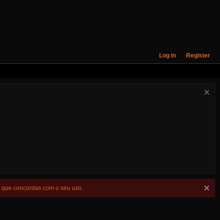
Log in
Register
s que concordas com o seu uso.