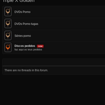
Triple X Golden
DVDs Porno
DVDs Porno tugas
Séries porno
Discos pedidos
faz aqui os teus pedidos
There are no threads in this forum.