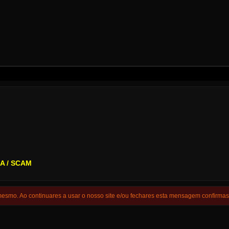
.
A / SCAM
 mesmo. Ao continuares a usar o nosso site e/ou fechares esta mensagem confirma