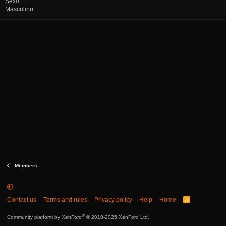
Sexo
Masculino
Members
Contact us
Terms and rules
Privacy policy
Help
Home
R
S
S
®
Community platform by XenForo
© 2010-2025 XenForo Ltd.