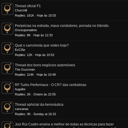
Thread oficial F1
Churchill
Replies
161K
Hoje às 15:03
Peripécias na estrada, maus condutores, porrada no trânsito.
Onceuponatime
Replies
8K
Hoje às 12:33
Qual o carro/mota que vistes hoje?
ExCiSe
Replies
12K
Hoje às 10:52
Thread dos bons negócios automóveis
The Guzzman
Replies
114K
Hoje às 10:48
RF Turbo Performace - O CR7 das centralinas
hugolini
Replies
2K
Ontem às 22:55
Thread ophicial da Aeronáutica
canzanas
Replies
3K
Sunday at 16:15
Juiz Rui Castro ensina a melhor de todas as técnicas para fazer