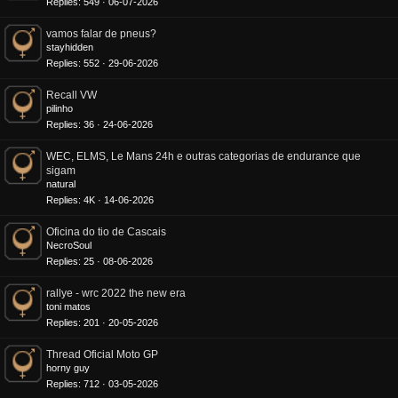
Replies
549
06-07-2026
vamos falar de pneus?
stayhidden
Replies
552
29-06-2026
Recall VW
pilinho
Replies
36
24-06-2026
WEC, ELMS, Le Mans 24h e outras categorias de endurance que
sigam
natural
Replies
4K
14-06-2026
Oficina do tio de Cascais
NecroSoul
Replies
25
08-06-2026
rallye - wrc 2022 the new era
toni matos
Replies
201
20-05-2026
Thread Oficial Moto GP
horny guy
Replies
712
03-05-2026