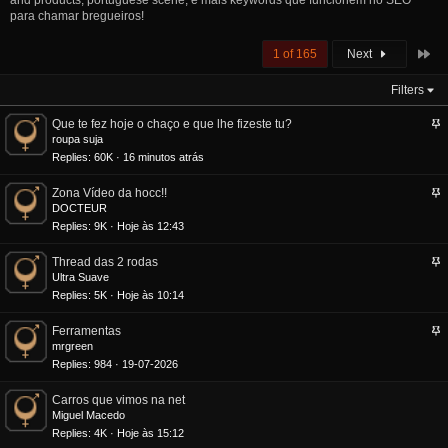
and products, portuguese scene, e mais keywords que funcionem no SEO
para chamar bregueiros!
La
1 of 165
Next
Filters
S
Que te fez hoje o chaço e que lhe fizeste tu?
t
roupa suja
i
Replies
60K
16 minutos atrás
c
k
S
Zona Vídeo da hocc!!
y
t
DOCTEUR
i
Replies
9K
Hoje às 12:43
c
k
S
Thread das 2 rodas
y
t
Ultra Suave
i
Replies
5K
Hoje às 10:14
c
k
S
Ferramentas
y
t
mrgreen
i
Replies
984
19-07-2026
c
k
Carros que vimos na net
y
Miguel Macedo
Replies
4K
Hoje às 15:12