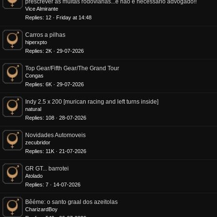
prescrever as multas rodoviárias...e não é necessário advogado!!
Vice Almirante
Replies
12
Friday at 14:48
Carros a pilhas
hiperxpto
Replies
2K
29-07-2026
Top Gear/Fifth Gear/The Grand Tour
Congas
Replies
6K
29-07-2026
Indy 2.5 x 200 [murican racing and left turns inside]
natural
Replies
108
28-07-2026
Novidades Automoveis
zecubridor
Replies
11K
21-07-2026
GR GT... barrotei
Atolado
Replies
7
14-07-2026
Bêéme: o santo graal dos azeitolas
CharizardBoy