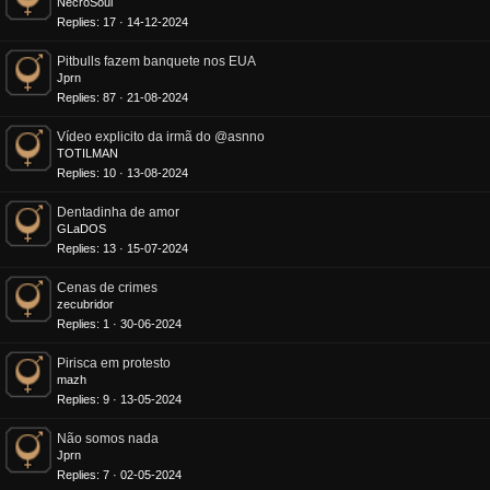
NecroSoul
Replies
17
14-12-2024
Pitbulls fazem banquete nos EUA
Jprn
Replies
87
21-08-2024
Vídeo explicito da irmã do @asnno
TOTILMAN
Replies
10
13-08-2024
Dentadinha de amor
GLaDOS
Replies
13
15-07-2024
Cenas de crimes
zecubridor
Replies
1
30-06-2024
Pirisca em protesto
mazh
Replies
9
13-05-2024
Não somos nada
Jprn
Replies
7
02-05-2024