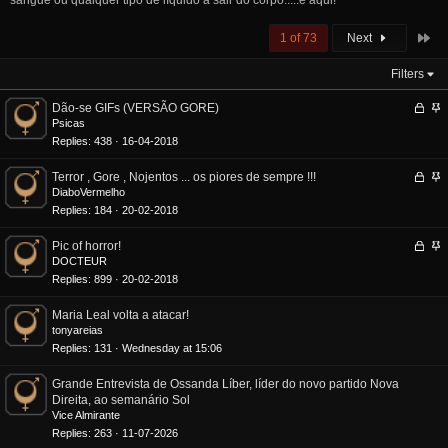
sangue ou qualquer tipo de líquido a sair do corpo.....é aqui!
La
1 of 73
Next
Filters
L
S
Dão-se GIFs (VERSÃO GORE)
o
t
Psicas
c
i
Replies
438
16-04-2018
k
c
e
k
L
S
Terror , Gore , Nojentos ... os piores de sempre !!!
d
y
o
t
DiaboVermelho
c
i
Replies
184
20-02-2018
k
c
e
k
L
S
Pic of horror!
d
y
o
t
DOCTEUR
c
i
Replies
899
20-02-2018
k
c
e
k
Maria Leal volta a atacar!
d
y
tonyareias
Replies
131
Wednesday at 15:06
Grande Entrevista de Ossanda Líber, líder do novo partido Nova
Direita, ao semanário Sol
Vice Almirante
Replies
263
11-07-2026