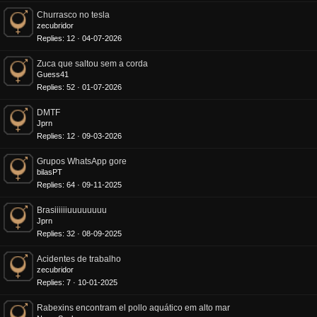
Churrasco no tesla
zecubridor
Replies
12
04-07-2026
Zuca que saltou sem a corda
Guess41
Replies
52
01-07-2026
DMTF
Jprn
Replies
12
09-03-2026
Grupos WhatsApp gore
bilasPT
Replies
64
09-11-2025
Brasiiiiiiuuuuuuuu
Jprn
Replies
32
08-09-2025
Acidentes de trabalho
zecubridor
Replies
7
10-01-2025
Rabexins encontram el pollo aquático em alto mar