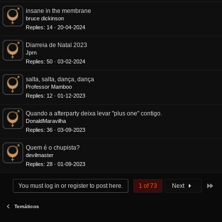
insane in the membrane
bruce dickinson
Replies
14
20-04-2024
Diarreia de Natal 2023
Jprn
Replies
50
03-02-2024
salta, salta, dança, dança
Professor Mamboo
Replies
12
01-12-2023
Quando a afterparty deixa levar "plus one" contigo.
DonaldMaravilha
Replies
36
03-09-2023
Quem é o chupista?
devilmaster
Replies
28
01-09-2023
La
You must log in or register to post here.
1 of 73
Next
Temáticos