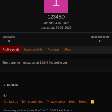
1
12345D
Joined
04-07-2025
Last seen
24-07-2026
Messages
Reaction score
0
0
Profile posts
Latest activity
Postings
About
There are no messages on 12345D's profile yet.
Members
Contact us
Terms and rules
Privacy policy
Help
Home
R
S
S
®
Community platform by XenForo
© 2010-2025 XenForo Ltd.