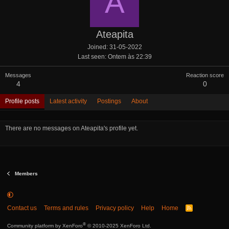
A
Ateapita
Joined
31-05-2022
Last seen
Ontem às 22:39
Messages
Reaction score
4
0
Profile posts
Latest activity
Postings
About
There are no messages on Ateapita's profile yet.
Members
Contact us
Terms and rules
Privacy policy
Help
Home
R
S
S
®
Community platform by XenForo
© 2010-2025 XenForo Ltd.