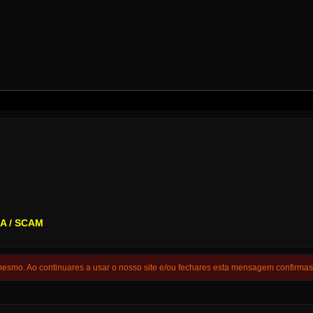
.
A / SCAM
 mesmo. Ao continuares a usar o nosso site e/ou fechares esta mensagem confirma