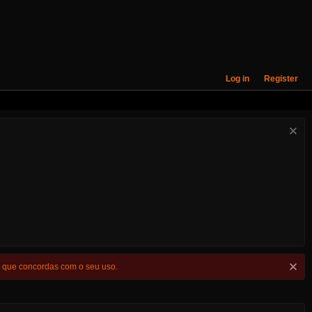
Log in
Register
s que concordas com o seu uso.