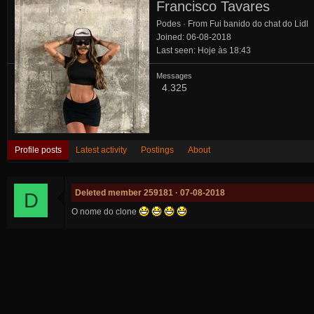
Francisco Tavares
Podes
·
From
Fui banido do chat do Lidl
Joined
06-08-2018
Last seen
Hoje às 18:43
Messages
4.325
Profile posts
Latest activity
Postings
About
Deleted member 259181
07-08-2018
D
O nome do clone