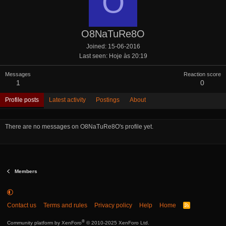
O
O8NaTuRe8O
Joined
15-06-2016
Last seen
Hoje às 20:19
Messages
Reaction score
1
0
Profile posts
Latest activity
Postings
About
There are no messages on O8NaTuRe8O's profile yet.
Members
Contact us
Terms and rules
Privacy policy
Help
Home
R
S
S
®
Community platform by XenForo
© 2010-2025 XenForo Ltd.