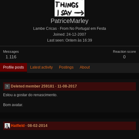
PatriceMarley
Lambe Cricas
·
From
No Portugal em Festa
Joined
24-12-2007
Last seen
Ontem às 16:39
Messages
Reaction score
1.116
0
Profile posts
Latest activity
Postings
About
Deleted member 259181
11-08-2017
Estou a gostar do renascimento.
Bom avatar.
Hatfield
08-02-2014