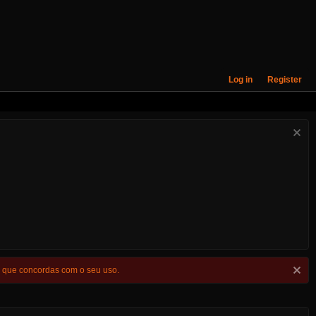
Log in
Register
s que concordas com o seu uso.