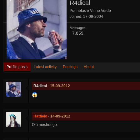
R4dical
Punhetas e Vinho Verde
Joined
17-09-2004
Messages
7.859
Profile posts
Latest activity
Postings
About
R4dical
15-09-2012
Hatfield
14-09-2012
Olá mostrengo.