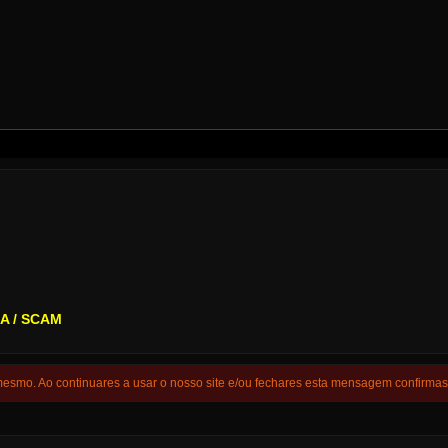
.
A / SCAM
 mesmo. Ao continuares a usar o nosso site e/ou fechares esta mensagem confirma