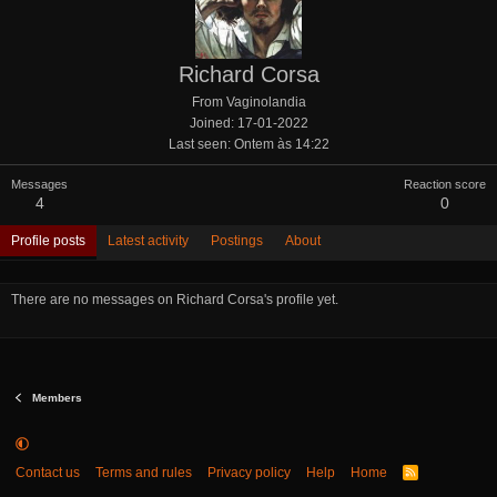
Richard Corsa
From
Vaginolandia
Joined
17-01-2022
Last seen
Ontem às 14:22
Messages
Reaction score
4
0
Profile posts
Latest activity
Postings
About
There are no messages on Richard Corsa's profile yet.
Members
Contact us
Terms and rules
Privacy policy
Help
Home
R
S