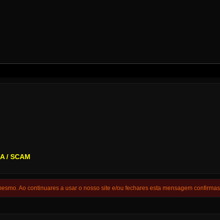
.
A / SCAM
 mesmo. Ao continuares a usar o nosso site e/ou fechares esta mensagem confirma