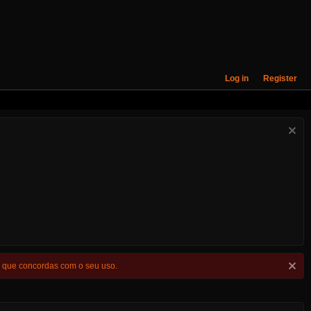
Log in
Register
s que concordas com o seu uso.