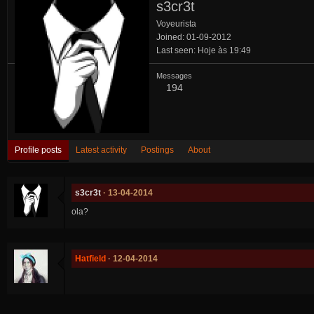
s3cr3t
Voyeurista
Joined
01-09-2012
Last seen
Hoje às 19:49
Messages
194
Profile posts
Latest activity
Postings
About
s3cr3t
13-04-2014
ola?
Hatfield
12-04-2014