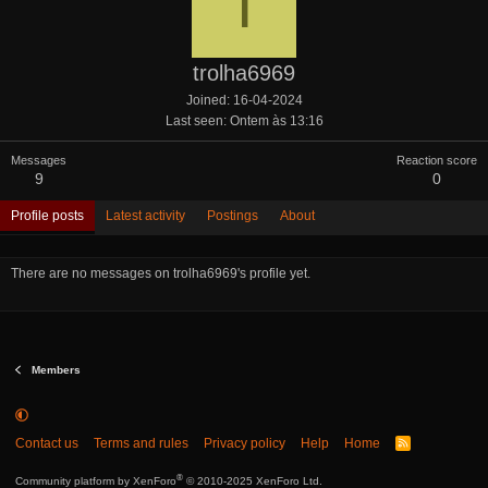
T
trolha6969
Joined
16-04-2024
Last seen
Ontem às 13:16
Messages
Reaction score
9
0
Profile posts
Latest activity
Postings
About
There are no messages on trolha6969's profile yet.
Members
Contact us
Terms and rules
Privacy policy
Help
Home
R
S
S
®
Community platform by XenForo
© 2010-2025 XenForo Ltd.