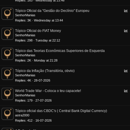
Replies
163
Wednesday at 23:46
l
P
Tópico Oficial da "Gestão do Declínio" Europeu
o
SenhorManias
l
Replies
3K
Wednesday at 13:44
l
P
Tópico Oficial do FIAT Money
o
SenhorManias
l
Replies
298
Tuesday at 22:12
l
Tópico das Teorias Econômicas Superiores de Esquerda
SenhorManias
Replies
2K
Monday at 21:28
P
Tópico da Inflação (Transitória, obvio)
o
SenhorManias
l
Replies
4K
28-07-2026
l
P
World Trade War - Coloca o teu capacete!
o
SenhorManias
l
Replies
179
27-07-2026
l
Tópico oficial das CBDC's ( Central Bank Digital Currency)
astra2000
Replies
412
16-07-2026