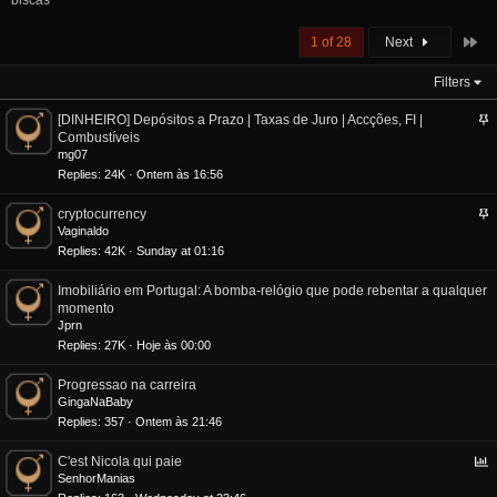
biscas
La
1 of 28
Next
Filters
S
[DINHEIRO] Depósitos a Prazo | Taxas de Juro | Accções, FI |
t
Combustíveis
i
mg07
c
Replies
24K
Ontem às 16:56
k
y
S
cryptocurrency
t
Vaginaldo
i
Replies
42K
Sunday at 01:16
c
k
Imobiliário em Portugal: A bomba-relógio que pode rebentar a qualquer
y
momento
Jprn
Replies
27K
Hoje às 00:00
Progressao na carreira
GingaNaBaby
Replies
357
Ontem às 21:46
P
C'est Nicola qui paie
o
SenhorManias
l