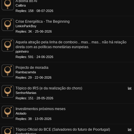
A Bolha do AI
Calibra
Replies
158
08-07-2026
Crise Energética - The Beginning
LinkinParkBoy
Replies
3K
25-06-2026
Aquela atração pela linha de comboio... mas... mas... não há relação
direta com as políticas monetárias europeias.
ppinheiro
Replies
591
24-06-2026
Projecto de moradia
Rambazamda
Replies
29
22-06-2026
P
Tópico do IRS (e da realização do choro)
o
SenhorManias
l
Replies
151
28-05-2026
l
Investimentos próximos meses
Atolado
Replies
38
13-05-2026
P
Tópico Oficial do BCE (Salvadores do futuro de Poortugal)