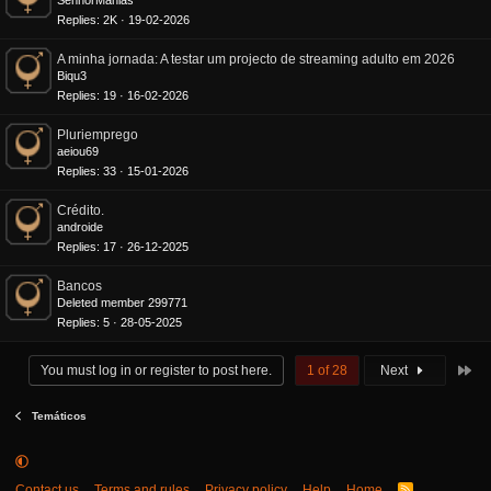
o
SenhorManias
l
Replies
2K
19-02-2026
l
A minha jornada: A testar um projecto de streaming adulto em 2026
Biqu3
Replies
19
16-02-2026
Pluriemprego
aeiou69
Replies
33
15-01-2026
Crédito.
androide
Replies
17
26-12-2025
Bancos
Deleted member 299771
Replies
5
28-05-2025
La
You must log in or register to post here.
1 of 28
Next
Temáticos
Contact us
Terms and rules
Privacy policy
Help
Home
R